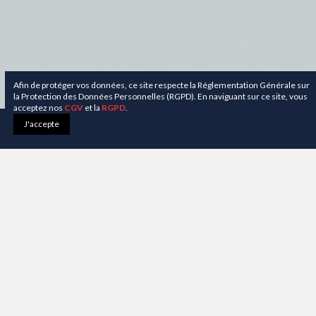
Afin de protéger vos données, ce site respecte la Réglementation Générale sur
la Protection des Données Personnelles (RGPD). En naviguant sur ce site, vous
acceptez nos
CGV
et la
RGPD
.
0
J'accepte
Accueil
Catalogue
Catalogue bouteilles
Bière
Filtrer
Pertinence
24