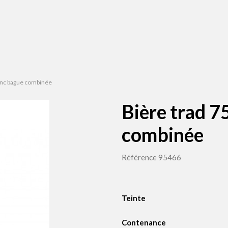
lanc bague combinée
Bière trad 7
combinée
Référence
95466
Teinte
Contenance