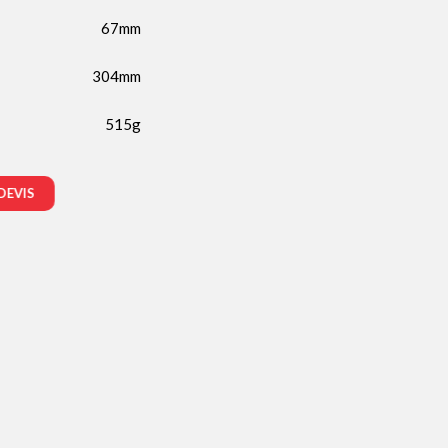
67mm
304mm
515g
DEVIS