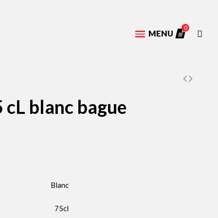
0
MENU
5 cL blanc bague
Blanc
75cl