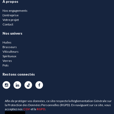
À propos
Nos engagements
L'entreprise
Votre projet
Contact
Nos univers
Huiles
Brasseurs
Viticulteurs
Spiritueux
Verres
Pots
Restons connectés
Afin de protéger vos données, ce site respecte la Réglementation Générale sur
la Protection des Données Personnelles (RGPD). En naviguant sur ce site, vous
acceptez nos
CGV
et la
RGPD
.
0