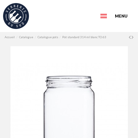
MENU
Accueil
Catalogue
Catalogue pots
Pot standard 314 ml blanc TO 63