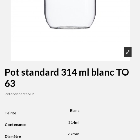
Pot standard 314 ml blanc TO
63
Référence
556T2
Blanc
Teinte
314ml
Contenance
67mm
Diamètre