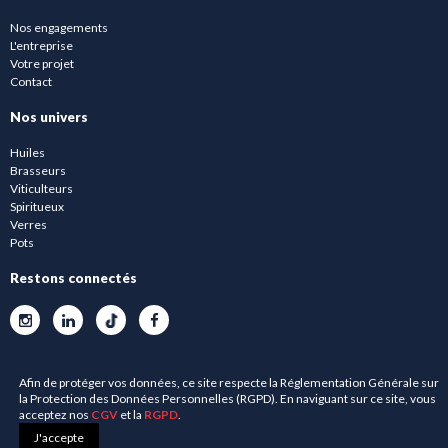
Nos engagements
L'entreprise
Votre projet
Contact
Nos univers
Huiles
Brasseurs
Viticulteurs
Spiritueux
Verres
Pots
Restons connectés
Afin de protéger vos données, ce site respecte la Réglementation Générale sur
la Protection des Données Personnelles (RGPD). En naviguant sur ce site, vous
acceptez nos
CGV
et la
RGPD
.
0
J'accepte
© 2023 VERRERIE DU SUD -
Mentions Légales
-
Politique de